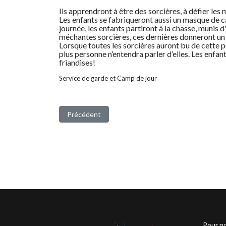
Ils apprendront à être des sorcières, à défier les m
Les enfants se fabriqueront aussi un masque de cam
journée, les enfants partiront à la chasse, munis d
méchantes sorcières, ces dernières donneront un 
Lorsque toutes les sorcières auront bu de cette po
plus personne n’entendra parler d’elles. Les enfan
friandises!
Service de garde et Camp de jour
Article précédent : La Kermesse
Précédent
Pour no