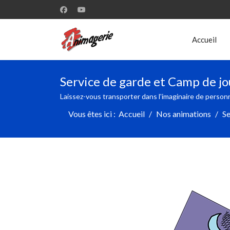
Accueil
Service de garde et Camp de jo
Laissez-vous transporter dans l'imaginaire de personn
Vous êtes ici :
Accueil
Nos animations
Se