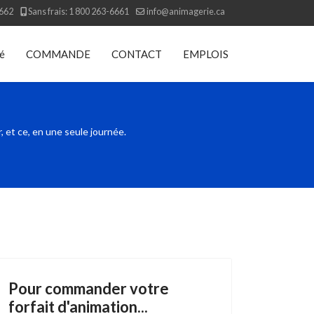
6662
Sans frais: 1 800 263-6661
info@animagerie.ca
té
COMMANDE
CONTACT
EMPLOIS
, et ce, en une seule journée.
Pour commander votre
forfait d'animation...