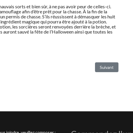
auvais sorts et bien sûr, à ne pas avoir peur de celles-ci.
ouflage afin d’être prêt pour la chasse. À la fin de la
'un permis de chasse. S’ils réussissent à démasquer les huit
ingrédient magique qui pourra être ajouté à la potion.
tion, les sorcières seront renvoyées derrière la brèche, et
ts auront sauvé la fête de l’Halloween ainsi que toutes les
Article suivant : 
Suivant
us joindre, veuillez composer :