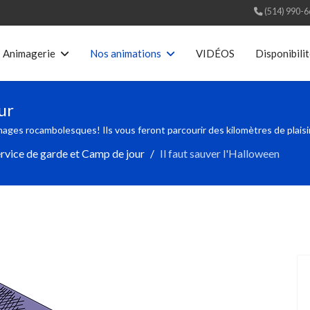
(514) 990-
Animagerie
Nos animations
VIDÉOS
Disponibili
ur
ages rocambolesques! Ils vous feront parcourir des kilomètres de plaisir
rvice de garde et Camp de jour
Il faut sauver l'Halloween