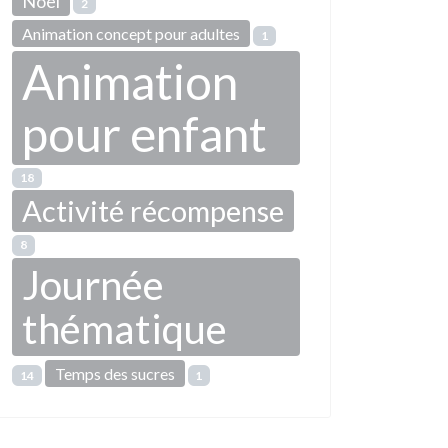
Noël
2
Animation concept pour adultes
1
Animation
pour enfant
18
Activité récompense
8
Journée
thématique
Temps des sucres
14
1